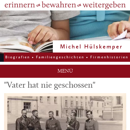
Michel Hülskemper
Biografien
•
Familiengeschichten
•
Firmenhistorien
MENÜ
"Vater hat nie geschossen"